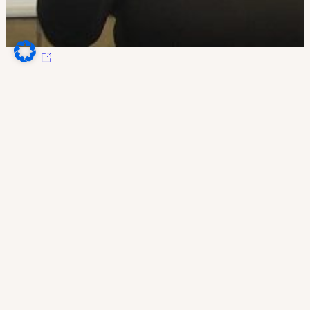
Lehrplan der Zukunft
Aktuell arbeiten wir mit den Schüler:innen einer
Düsseldofer Hauptschule am „Lehrplan der Zukunft“.
Zunächst wollten wir zusätzliche Lerninhalte entwickeln
und umsetzen, damit die Schüler:innen besser für ihre
Zukunft vorbereitet sind. Allerdings hat unser Ansatz, die
Jugendlichen zu großen Entwürfen zu motivieren,
deutlich größeren Handlungsbedarf identifiziert:
3. April 2023